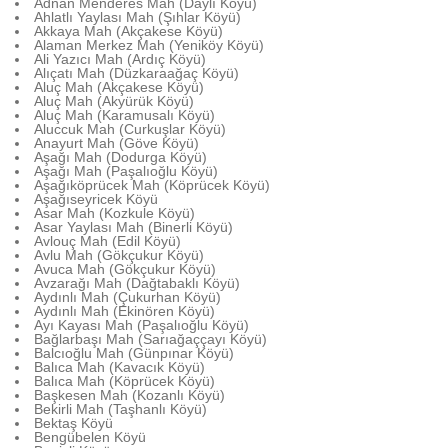
Adnan Menderes Mah (Daylı Köyü)
Ahlatlı Yaylası Mah (Şıhlar Köyü)
Akkaya Mah (Akçakese Köyü)
Alaman Merkez Mah (Yeniköy Köyü)
Ali Yazıcı Mah (Ardıç Köyü)
Alıçatı Mah (Düzkaraağaç Köyü)
Aluç Mah (Akçakese Köyü)
Aluç Mah (Akyürük Köyü)
Aluç Mah (Karamusalı Köyü)
Aluccuk Mah (Curkuşlar Köyü)
Anayurt Mah (Göve Köyü)
Aşağı Mah (Dodurga Köyü)
Aşağı Mah (Paşalıoğlu Köyü)
Aşağıköprücek Mah (Köprücek Köyü)
Aşağıseyricek Köyü
Asar Mah (Kozkule Köyü)
Asar Yaylası Mah (Binerli Köyü)
Avlouç Mah (Edil Köyü)
Avlu Mah (Gökçukur Köyü)
Avuca Mah (Gökçukur Köyü)
Avzarağı Mah (Dağtabaklı Köyü)
Aydınlı Mah (Çukurhan Köyü)
Aydınlı Mah (Ekinören Köyü)
Ayı Kayası Mah (Paşalıoğlu Köyü)
Bağlarbaşı Mah (Sarıağaççayı Köyü)
Balcıoğlu Mah (Günpınar Köyü)
Balıca Mah (Kavacık Köyü)
Balıca Mah (Köprücek Köyü)
Başkesen Mah (Kozanlı Köyü)
Bekirli Mah (Taşhanlı Köyü)
Bektaş Köyü
Bengübelen Köyü