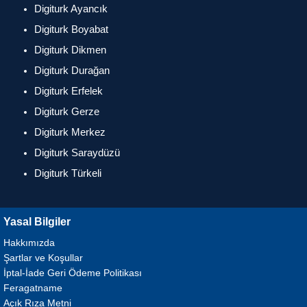
Digiturk Ayancık
Digiturk Boyabat
Digiturk Dikmen
Digiturk Durağan
Digiturk Erfelek
Digiturk Gerze
Digiturk Merkez
Digiturk Saraydüzü
Digiturk Türkeli
Yasal Bilgiler
Hakkımızda
Şartlar ve Koşullar
İptal-İade Geri Ödeme Politikası
Feragatname
Açık Rıza Metni