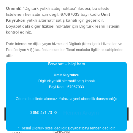
Önemli:
“Digiturk yetkili satış noktası” ifadesi, bu sitede
listelenen her satır için değil;
67067033
bayi kodlu
Ümit
Kuyrukcu
yetkili alternatif satış kanalı için geçerlidir.
Boyabat’daki diğer fiziksel noktalar için Digiturk resmî listesini
kontrol ediniz.
Evde internet ve dijital yayın hizmetleri Digiturk (Krea İçerik Hizmetleri ve
Prodüksiyon A.Ş.) tarafından sunulur. Ticari markalar ilgili hak sahiplerine
aittir.
Boyabat – bilgi hattı
Ümit Kuyrukcu
Digiturk yetkili alternatif satış kanalı
Bayi Kodu: 67067033
Ödeme bu sitede alınmaz. Yalnızca yeni abonelik danışmanlığı.
Hemen Arayın
0 850 471 73 73
Bayi Adı
Bayi Adresi
İlçe
YALI Mahallesi
* Resmî Digiturk sitesi değildir. Boyabat bayi rehberi değildir.
YENİCAMİ