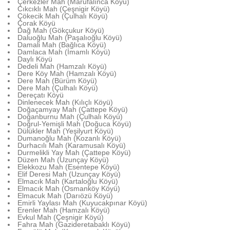
Çerkezler Mah (Marufalınca Köyü)
Cıkcıklı Mah (Çeşnigir Köyü)
Çökecik Mah (Çulhalı Köyü)
Çorak Köyü
Dağ Mah (Gökçukur Köyü)
Daluoğlu Mah (Paşalıoğlu Köyü)
Damali Mah (Bağlıca Köyü)
Damlaca Mah (İmamlı Köyü)
Daylı Köyü
Dedeli Mah (Hamzalı Köyü)
Dere Köy Mah (Hamzalı Köyü)
Dere Mah (Bürüm Köyü)
Dere Mah (Çulhalı Köyü)
Dereçatı Köyü
Dinlenecek Mah (Kılıçlı Köyü)
Doğaçamyay Mah (Çattepe Köyü)
Doğanburnu Mah (Çulhalı Köyü)
Doğrul-Yemişli Mah (Doğuca Köyü)
Dülükler Mah (Yeşilyurt Köyü)
Dumanoğlu Mah (Kozanlı Köyü)
Durhacılı Mah (Karamusalı Köyü)
Durmelikli Yay Mah (Çattepe Köyü)
Düzen Mah (Uzunçay Köyü)
Elekkozu Mah (Esentepe Köyü)
Elif Deresi Mah (Uzunçay Köyü)
Elmacık Mah (Kartaloğlu Köyü)
Elmacık Mah (Osmanköy Köyü)
Elmacuk Mah (Darıözü Köyü)
Emirli Yaylası Mah (Kuyucakpınar Köyü)
Erenler Mah (Hamzalı Köyü)
Evkul Mah (Çeşnigir Köyü)
Fahra Mah (Gazideretabaklı Köyü)