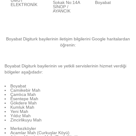
UMUT
Sokak No:14A
Boyabat
ELEKTRONİK
SİNOP /
AYANCIK
Boyabat Digiturk bayilerinin iletişim bilgilerini Google haritalardan
öğrenin:
Boyabat Digiturk bayilerinin ve yetkili servislerinin hizmet verdiği
bölgeler aşağıdadır:
Boyabat
Camiikebir Mah
Çamlıca Mah
Esentepe Mah
Gökdere Mah
Kumluk Mah
Yeni Mah
Yıldız Mah
Zincirlikuyu Mah
Merkezköyler
Acamlar Mah (Curkuşlar Köyü)