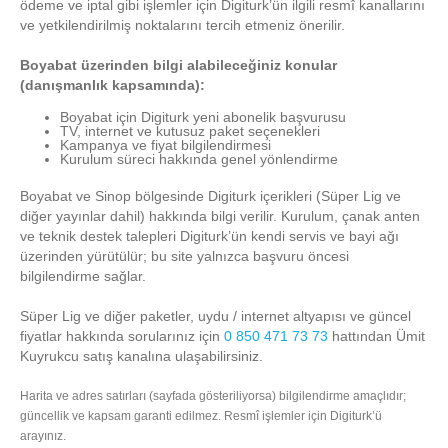
ödeme ve iptal gibi işlemler için Digiturk’ün ilgili resmî kanallarını
ve yetkilendirilmiş noktalarını tercih etmeniz önerilir.
Boyabat üzerinden bilgi alabileceğiniz konular
(danışmanlık kapsamında):
Boyabat için Digiturk yeni abonelik başvurusu
TV, internet ve kutusuz paket seçenekleri
Kampanya ve fiyat bilgilendirmesi
Kurulum süreci hakkında genel yönlendirme
Boyabat ve Sinop bölgesinde Digiturk içerikleri (Süper Lig ve
diğer yayınlar dahil) hakkında bilgi verilir. Kurulum, çanak anten
ve teknik destek talepleri Digiturk’ün kendi servis ve bayi ağı
üzerinden yürütülür; bu site yalnızca başvuru öncesi
bilgilendirme sağlar.
Süper Lig ve diğer paketler, uydu / internet altyapısı ve güncel
fiyatlar hakkında sorularınız için
0 850 471 73 73
hattından Ümit
Kuyrukcu satış kanalına ulaşabilirsiniz.
Harita ve adres satırları (sayfada gösteriliyorsa) bilgilendirme amaçlıdır;
güncellik ve kapsam garanti edilmez. Resmî işlemler için Digiturk’ü
arayınız.