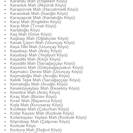
Karandu Mah (Engilekin Köyü)
Karaoluk Mah (Akyürük Köyü)
Karapürcek Mah (Hacıahmetli Köyü)
Karasokak Mah (İsaoğlu Köyü)
Karayaprak Mah (Kartaloğlu Köyü)
Karşı Mah (Engilekin Köyü)
Karşı Mah (Tırnalı Köyü)
Kartaloğlu Köyü
Kaş Mah (Göve Köyü)
Kaşbaşı Mah (Oğlakçılar Köyü)
Kavak Çayırı Mah (Uzunçay Köyü)
Kaya Dibi Mah (Uzunçay Köyü)
Kayabaşı Mah (Ardıç Köyü)
Kayabaşı Mah (Yeşilyurt Köyü)
Kayadibi Mah (Kılıçlı Köyü)
Kayadibi Mah (Sarıağaççayı Köyü)
Kayaönü Mah (Gökçeağaçsakızı Köyü)
Kaymakcı Deresi Mah (Uzunçay Köyü)
Kaymaloğlu Mah (Arıoğlu Köyü)
Keklik Tepe Mah (Sarıağaççayı Köyü)
Kemaloğlu Mah (Arıoğlu Köyü)
Keseköyyaylası Mah (Keseköy Köyü)
Kirenlice Mah (Ardıç Köyü)
Kıraç Mah (Bürüm Köyü)
Kıran Mah (Bayamca Köyü)
Kışla Mah (Kurusaray Köyü)
Kızıltepe Mah (Çukurhan Köyü)
Kızlar Kayası Mah (Kozkule Köyü)
Kızlarkayası Yaylası Mah (Kozkule Köyü)
Köprübaşı Mah (Çatpınar Köyü)
Kozkule Köyü
Kozluca Mah (Doğrul Köyü)