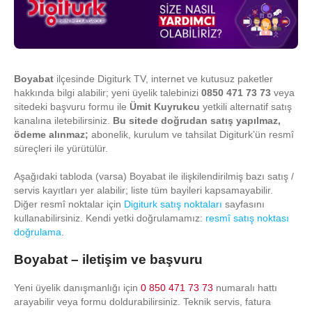
Boyabat
ilçesinde Digiturk TV, internet ve kutusuz paketler
hakkında bilgi alabilir; yeni üyelik talebinizi
0850 471 73 73
veya
sitedeki başvuru formu ile
Ümit Kuyrukcu
yetkili alternatif satış
kanalına iletebilirsiniz.
Bu sitede doğrudan satış yapılmaz,
ödeme alınmaz;
abonelik, kurulum ve tahsilat Digiturk’ün resmî
süreçleri ile yürütülür.
Aşağıdaki tabloda (varsa) Boyabat ile ilişkilendirilmiş bazı satış /
servis kayıtları yer alabilir; liste tüm bayileri kapsamayabilir.
Diğer resmî noktalar için
Digiturk satış noktaları
sayfasını
kullanabilirsiniz. Kendi yetki doğrulamamız:
resmî satış noktası
doğrulama
.
Boyabat – iletişim ve başvuru
Yeni üyelik danışmanlığı için
0 850 471 73 73
numaralı hattı
arayabilir veya formu doldurabilirsiniz. Teknik servis, fatura