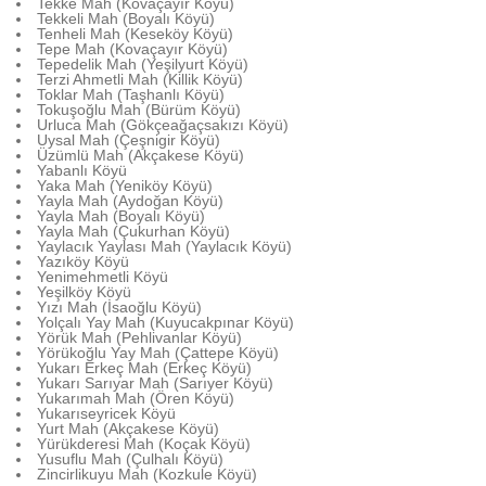
Tekke Mah (Kovaçayır Köyü)
Tekkeli Mah (Boyalı Köyü)
Tenheli Mah (Keseköy Köyü)
Tepe Mah (Kovaçayır Köyü)
Tepedelik Mah (Yeşilyurt Köyü)
Terzi Ahmetli Mah (Killik Köyü)
Toklar Mah (Taşhanlı Köyü)
Tokuşoğlu Mah (Bürüm Köyü)
Urluca Mah (Gökçeağaçsakızı Köyü)
Uysal Mah (Çeşnigir Köyü)
Üzümlü Mah (Akçakese Köyü)
Yabanlı Köyü
Yaka Mah (Yeniköy Köyü)
Yayla Mah (Aydoğan Köyü)
Yayla Mah (Boyalı Köyü)
Yayla Mah (Çukurhan Köyü)
Yaylacık Yaylası Mah (Yaylacık Köyü)
Yazıköy Köyü
Yenimehmetli Köyü
Yeşilköy Köyü
Yızı Mah (İsaoğlu Köyü)
Yolçalı Yay Mah (Kuyucakpınar Köyü)
Yörük Mah (Pehlivanlar Köyü)
Yörükoğlu Yay Mah (Çattepe Köyü)
Yukarı Erkeç Mah (Erkeç Köyü)
Yukarı Sarıyar Mah (Sarıyer Köyü)
Yukarımah Mah (Ören Köyü)
Yukarıseyricek Köyü
Yurt Mah (Akçakese Köyü)
Yürükderesi Mah (Koçak Köyü)
Yusuflu Mah (Çulhalı Köyü)
Zincirlikuyu Mah (Kozkule Köyü)