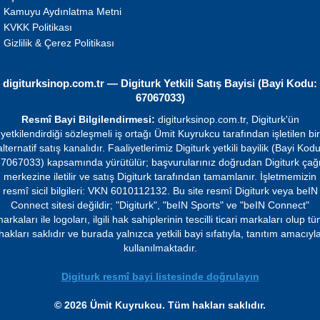
Kamuyu Aydınlatma Metni
KVKK Politikası
Gizlilik & Çerez Politikası
digiturksinop.com.tr — Digiturk Yetkili Satış Bayisi (Bayi Kodu:
67067033)
Resmî Bayi Bilgilendirmesi:
digiturksinop.com.tr, Digiturk'ün
yetkilendirdiği sözleşmeli iş ortağı Ümit Kuyrukcu tarafından işletilen bir
alternatif satış kanalıdır. Faaliyetlerimiz Digiturk yetkili bayilik (Bayi Kodu
7067033) kapsamında yürütülür; başvurularınız doğrudan Digiturk çağ
merkezine iletilir ve satış Digiturk tarafından tamamlanır. İşletmemizin
resmî sicil bilgileri: VKN 6010112132. Bu site resmî Digiturk veya beIN
Connect sitesi değildir; "Digiturk", "beIN Sports" ve "beIN Connect"
arkaları ile logoları, ilgili hak sahiplerinin tescilli ticari markaları olup t
hakları saklıdır ve burada yalnızca yetkili bayi sıfatıyla, tanıtım amacıyl
kullanılmaktadır.
Digiturk resmî bayi listesinde doğrulayın
© 2026 Ümit Kuyrukcu. Tüm hakları saklıdır.