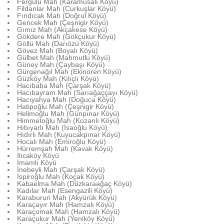
Fergülü Mah (Karamusalı Köyü)
Fildanlar Mah (Curkuşlar Köyü)
Fındıcak Mah (Doğrul Köyü)
Gencek Mah (Çeşnigir Köyü)
Gımız Mah (Akçakese Köyü)
Gökdere Mah (Gökçukur Köyü)
Göllü Mah (Darıözü Köyü)
Gövez Mah (Boyalı Köyü)
Gülbet Mah (Mahmutlu Köyü)
Güney Mah (Çaybaşı Köyü)
Gürgenağıl Mah (Ekinören Köyü)
Güzköy Mah (Kılıçlı Köyü)
Hacıbaba Mah (Çarşak Köyü)
Hacıbayram Mah (Sarıağaççayı Köyü)
Hacıyahya Mah (Doğuca Köyü)
Hatipoğlu Mah (Çeşnigir Köyü)
Helimoğlu Mah (Günpınar Köyü)
Himmetoğlu Mah (Kozanlı Köyü)
Hıbıyarlı Mah (İsaoğlu Köyü)
Hıdırlı Mah (Kuyucakpınar Köyü)
Hocalı Mah (Emiroğlu Köyü)
Hürremşah Mah (Kavak Köyü)
Ilıcaköy Köyü
İmamlı Köyü
İnebeyli Mah (Çarşak Köyü)
İspiroğlu Mah (Koçak Köyü)
Kabaelma Mah (Düzkaraağaç Köyü)
Kadılar Mah (Esengazili Köyü)
Karaburun Mah (Akyürük Köyü)
Karaçayır Mah (Hamzalı Köyü)
Karaçomak Mah (Hamzalı Köyü)
Karaçukur Mah (Yeniköy Köyü)