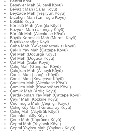
Benişli Köyü
Beşevler Mah (Alibeyli Köyü)
Beyazıt Mah (Salar Köyü)
Beyzade Mah (Yeşilyurt Köyü)
Bıçakçılı Mah (Emiroğlu Köyü)
Bölüklü Köyü
Börüklü Mah (Arıoğlu Köyü)
Bozyazı Mah (Uzunçay Köyü)
Bürnük Mah (Akçakese Köyü)
Büyük Karasaklı Mah (Muratlı Köyü)
Büyükkaraağaç Köyü
Caba Mah (Gökçeağaçsakızı Köyü)
Çakıllı Yay Mah (Çattepe Köyü)
Çal Mah (Dodurga Köyü)
Çal Mah (Doğuca Köyü)
Çal Mah (Salar Köyü)
Çalış Mah (Günpınar Köyü)
Çalışkan Mah (Alibeyli Köyü)
Camili Mah (İsaoğlu Köyü)
Camili Mah (Kovaçayır Köyü)
Çamlıca Mah (Akçakese Köyü)
Çamlıca Mah (Kayaboğazı Köyü)
Çamlık Mah (Ardıç Köyü)
Çardakpınarı Yay Mah (Çattepe Köyü)
Çayır Mah (Kozkule Köyü)
Cedimoğlu Mah (Çeşnigir Köyü)
Çekiç Köy Mah (Kurusaray Köyü)
Çekiç Mah (Akyürük Köyü)
Cemalettinköy Köyü
Çene Mah (Köprücek Köyü)
Cepmi Mah (Yaylacık Köyü)
Cepmi Yaylası Mah (Yaylacık Köyü)